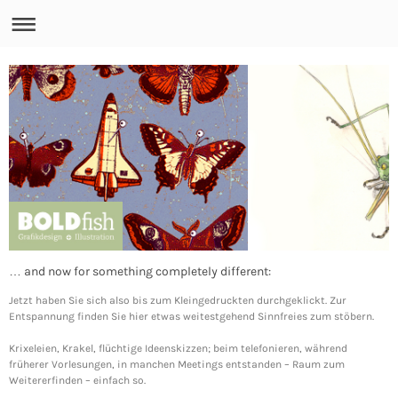
… and now for something completely different:
Jetzt haben Sie sich also bis zum Kleingedruckten durchgeklickt. Zur
Entspannung finden Sie hier etwas weitestgehend Sinnfreies zum stöbern.
Krixeleien, Krakel, flüchtige Ideenskizzen; beim telefonieren, während
früherer Vorlesungen, in manchen Meetings entstanden – Raum zum
Weitererfinden – einfach so.